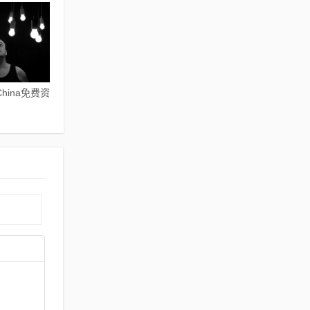
hina免费资
！