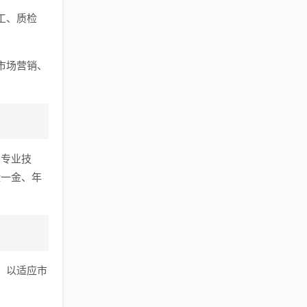
工、质检
市场营销、
和专业技
险一金、年
，以适应市