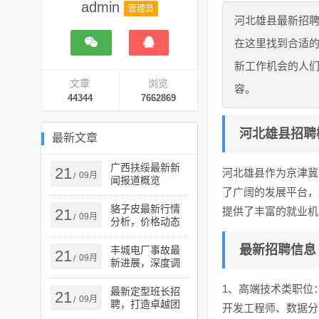
admin
管理员
河北雄县最新招
在这里找到合适
新工作机会的人
文章
浏览
容。
44344
7662869
河北雄县招聘
最新文章
广西扶绥最新新
21
河北雄县作为京津冀
09月
/
闻报道概览
了广阔的发展平台，
貉子皮最新行情
提供了丰富的就业机
21
09月
/
分析，价格动态
与市场趋势探讨
最新招聘信息
丰城电厂事故最
21
09月
/
新进展，深度调
查及后续处理措
施更新
1、高端技术类职位
最新定型班长招
21
09月
/
聘，打造卓越团
开发工程师、数据分
队的核心力量