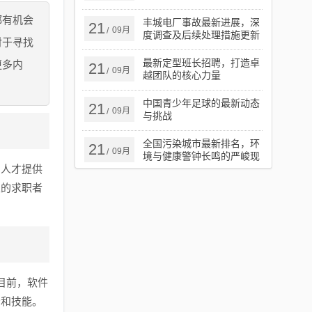
都有机会
丰城电厂事故最新进展，深
21
09月
/
度调查及后续处理措施更新
对于寻找
最新定型班长招聘，打造卓
更多内
21
09月
/
越团队的核心力量
中国青少年足球的最新动态
21
09月
/
与挑战
全国污染城市最新排名，环
21
09月
/
境与健康警钟长鸣的严峻现
为人才提供
实
次的求职者
目前，软件
景和技能。