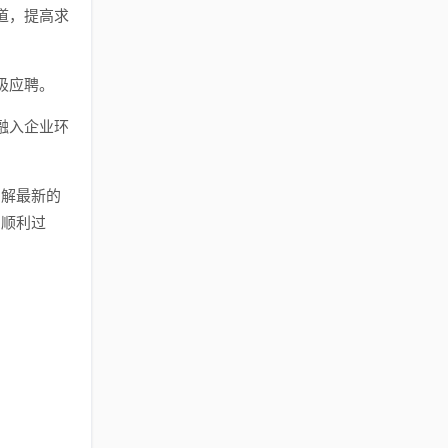
道，提高求
极应聘。
融入企业环
了解最新的
的顺利过