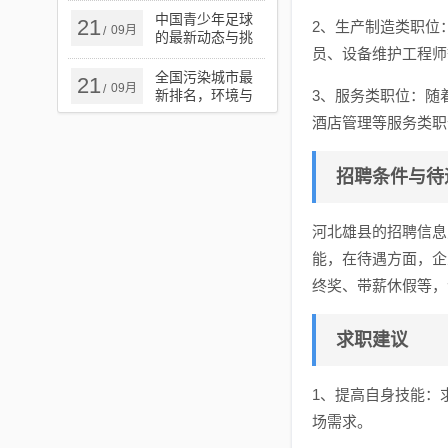
中国青少年足球
21
2、生产制造类职位
09月
/
的最新动态与挑
员、设备维护工程师
战
全国污染城市最
21
09月
/
新排名，环境与
3、服务类职位：随
健康警钟长鸣的
酒店管理等服务类职
严峻现实
招聘条件与待
河北雄县的招聘信息
能，在待遇方面，企
终奖、带薪休假等，
求职建议
1、提高自身技能：
场需求。