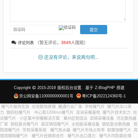
（暂无评论，
3849
人围观）
评论列表
还没有评论，来说两句吧...
Copyright
2015-2019
版权后台设置.
基于
Z-BlogPHP
搭建
京公网安备11000000000001号
粤ICP备2022124360号-1
暖气片服务优良
对流散热原理
暖通行业厂家
学校暖气片
暖气片出口潜
力
钢四柱暖气片
中心距1200mm暖气片
亚洲采暖基地
暖气片技术实力
柱
式暖气片
小区集中供暖解决方案
冀州区制造业
宏硕采暖设备
河北散热器
厂家
铜铝复合暖气片
高压铸铝暖气片
太阳能采暖设备
钢铝复合散热器
医
院用暖气片
学校采暖系统
暖气热水器
暖气片市场占有率
耐腐蚀暖气片
宾
馆用钢制暖气片
暖气片经销商合作
暖气片出口潜力
暖气片内防腐处理