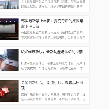
谢金最新相声融合了传统与现代元素，展现出完美
的融合效果。这段相声继承了中国传统相声的精
髓，同时注入了现代元素，呈现出新颖、有趣的内
容。谢金以其独特的表演风格，将传统相声的魅力
韩国最新禁止电影，探究背后的原因与
展现得淋漓尽致，同时又不失时尚感。这段相声...
影响冲击波
韩国最新禁止电影的现象及其背后的原因与影响。
本文探讨韩国为何会禁止某些电影，分析背后的文
化、社会因素，并探讨这种禁令对电影产业、观众
及文化多样性可能产生的影响。摘要字数控制在约
MyDol最新版，全新功能与体验的探索
百字至二百字之间。韩国电影产业的现状韩国...
MyDol最新版推出，带来全新功能与体验。用户可
畅享更优质、个性化的服务。该版本注重用户体
验，提供更多便捷功能，让用户在使用中感受到更
多惊喜。不容错过的最新版本，为您带来全新的探
会销最新礼品，潮流引领，尊贵品质展
索与享受。随着科技的飞速发展，各种应用...
现
摘要：最新会销礼品引领潮流，展现尊贵品质。这
些礼品设计独特，充满创意，不仅具有实用性，还
体现了高雅与品味的完美结合。会销最新礼品注重