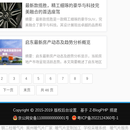
细节，追求卓越品质，是赠送客户或亲朋好友的绝
最新款揽胜，精工细琢的豪华与科技完
佳选择。无论是商务会议还是家庭聚会，这些...
美融合的首选座驾
摘要：最新款揽胜是一款精工细琢的豪华SUV，完
美融合了豪华与科技。其设计展现出卓越的品质和
卓越的驾驶体验，提供无与伦比的舒适感和高端配
置。最新款揽胜不仅彰显了品牌的豪华气质，还融
启东最新房产动态及趋势分析概览
入了先进的科技元素，展现出品牌的创新力...
摘要：启东最新房产动态及趋势分析显示，当前房
地产市场呈现活跃态势。本文简要概述了启东地区
最新的房产情况，包括新项目的推出、市场趋势的
分析等。随着城市发展和人口增长，启东房产市场
2
3
4
5
6
7
8
9
具有较大潜力。购房者需关注市场动态，以做...
下一页
末页
共 46 页
Copyright
2015-2019
版权后台设置.
基于
Z-BlogPHP
搭建
京公网安备11000000000001号
粤ICP备2022124360号-1
钢二柱暖气片
冀州暖气片厂家
暖气片定制加工
学校采暖系统
暖气片服务