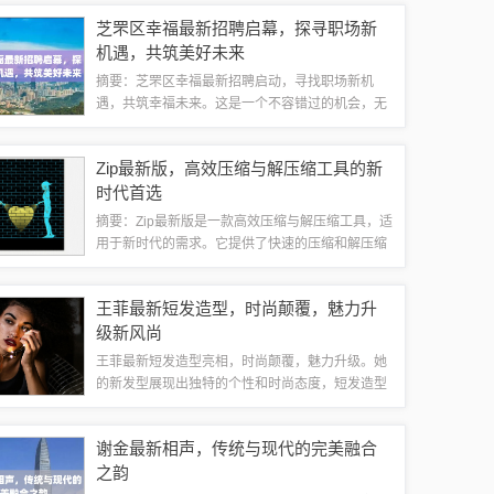
格也有所差异。随着市场供求变化和养殖成本等因
芝罘区幸福最新招聘启幕，探寻职场新
素的影响，貉子皮价格仍将保持波动。投资者...
机遇，共筑美好未来
摘要：芝罘区幸福最新招聘启动，寻找职场新机
遇，共筑幸福未来。这是一个不容错过的机会，无
论您是寻找工作还是想要发展事业，这里都有最新
的招聘信息和丰富的职业发展资源。加入我们的行
Zip最新版，高效压缩与解压缩工具的新
列，一起迈向幸福的未来。1、芝罘区幸福公司...
时代首选
摘要：Zip最新版是一款高效压缩与解压缩工具，适
用于新时代的需求。它提供了快速的压缩和解压缩
功能，帮助用户节省时间和空间。这款工具简单易
用，适用于各种场景，是用户处理压缩文件的首选
王菲最新短发造型，时尚颠覆，魅力升
工具。Zip最新版以其出色的性能和用...
级新风尚
王菲最新短发造型亮相，时尚颠覆，魅力升级。她
的新发型展现出独特的个性和时尚态度，短发造型
简洁利落，充满时尚感。这一改变令人惊艳，再次
证明了王菲在时尚界的引领地位，她的造型总能引
谢金最新相声，传统与现代的完美融合
领潮流，让人耳目一新。一、短发造型亮相，...
之韵