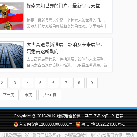
求。面对未来的挑战，黄播直播将继续探索新的发
探索未知世界的门户，最新号号天堂
展方向，努力提升用户体验，同时注重内容的健...
摘要：最新号号天堂是一个探索未知世界的门户，
带领人们发现新的领域和奇妙的体验。这里拥有丰
富多样的内容，为人们提供无限的想象空间，激发
人们的好奇心和探索欲望。通过这个平台，人们可
太古高速最新进展、影响及未来展望，
以开拓视野，了解世界的多样性，感受未知的...
洞悉高速新动向
太古高速最新信息，包括进展、影响与未来展望。
目前太古高速建设顺利推进，已取得显著进展。该
高速公路的建设将极大改善区域交通状况，促进沿
线经济发展。太古高速的建成将为区域物流运输提
2
3
4
5
6
7
8
9
供便捷通道，有望带动周边产业繁荣。也需关...
下一页
末页
共 51 页
Copyright
2015-2019
版权后台设置.
基于
Z-BlogPHP
搭建
京公网安备11000000000001号
粤ICP备2022124360号-1
河北散热器厂家
钢制二柱散热器
水暖管道配件
暖气片经销商合作
宏硕