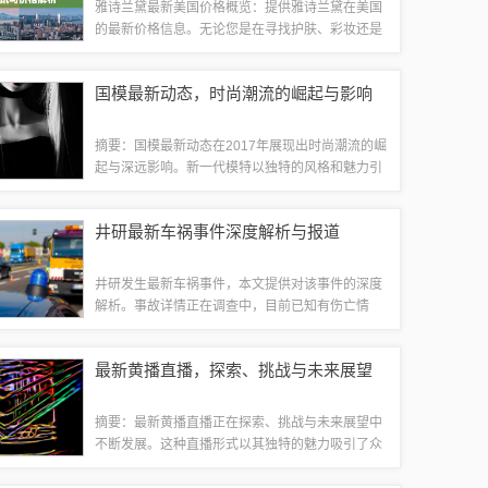
雅诗兰黛最新美国价格概览：提供雅诗兰黛在美国
的最新价格信息。无论您是在寻找护肤、彩妆还是
香水产品，都能找到最新的美国市场价格。让您轻
松了解雅诗兰黛产品的价格范围，为您的购物决策
国模最新动态，时尚潮流的崛起与影响
提供便利。雅诗兰黛品牌深度解析及美国市场...
摘要：国模最新动态在2017年展现出时尚潮流的崛
起与深远影响。新一代模特以独特的风格和魅力引
领时尚前沿，展现出多样化的时尚元素。他们的表
现不仅引领了时尚趋势，也影响了大众审美和时尚
井研最新车祸事件深度解析与报道
文化的走向。这一年，国模界呈现出蓬勃...
井研发生最新车祸事件，本文提供对该事件的深度
解析。事故详情正在调查中，目前已知有伤亡情
况。本文将围绕事故原因、救援进展、伤亡情况等
方面进行详细阐述，并探讨如何预防类似事件的发
最新黄播直播，探索、挑战与未来展望
生。具体事故原因和救援情况尚待官方公布。事...
摘要：最新黄播直播正在探索、挑战与未来展望中
不断发展。这种直播形式以其独特的魅力吸引了众
多观众，不断在内容与形式上创新以适应市场需