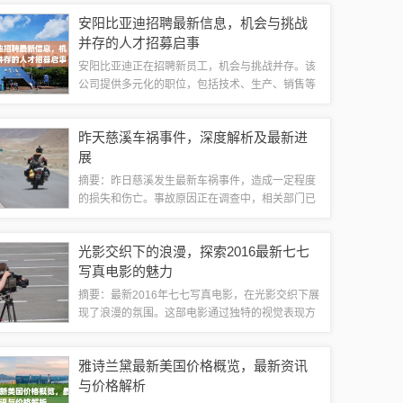
全球火山爆发的现状，分析了火山灾害的影响，包
安阳比亚迪招聘最新信息，机会与挑战
括地质、生态、经济和社会等方面。提醒人们...
并存的人才招募启事
安阳比亚迪正在招聘新员工，机会与挑战并存。该
公司提供多元化的职位，包括技术、生产、销售等
各个领域。对于寻找新职业机会的人来说，这是一
个不容错过的机会。通过加入比亚迪，您可以获得
昨天慈溪车祸事件，深度解析及最新进
良好的职业发展前景和福利待遇。但同时，也...
展
摘要：昨日慈溪发生最新车祸事件，造成一定程度
的损失和伤亡。事故原因正在调查中，相关部门已
展开紧急救援和处理工作。本文将对这一事件进行
深度解析，关注事故的具体细节、原因及后果，并
光影交织下的浪漫，探索2016最新七七
探讨如何加强交通安全措施，以避免类似事件...
写真电影的魅力
摘要：最新2016年七七写真电影，在光影交织下展
现了浪漫的氛围。这部电影通过独特的视觉表现方
式，将浪漫情感与影像艺术完美结合，呈现出令人
陶醉的视听盛宴。观众可以跟随电影探索浪漫的世
雅诗兰黛最新美国价格概览，最新资讯
界，感受光影带来的美妙体验。背景概述...
与价格解析