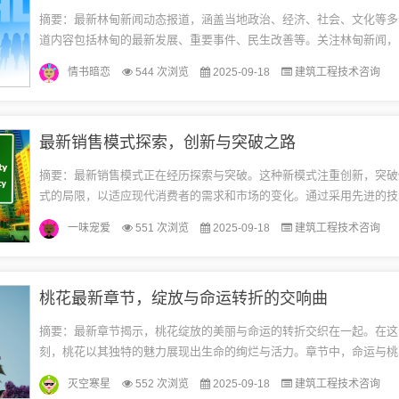
摘要：最新林甸新闻动态报道，涵盖当地政治、经济、社会、文化等多
道内容包括林甸的最新发展、重要事件、民生改善等。关注林甸新闻，
新动态，见证林甸的繁荣与进步。经济发展取得新突破近年来，林甸县
情书暗恋
544 次浏览
2025-09-18
建筑工程技术咨询
呈...
最新销售模式探索，创新与突破之路
摘要：最新销售模式正在经历探索与突破。这种新模式注重创新，突破
式的局限，以适应现代消费者的需求和市场的变化。通过采用先进的技
略，这种模式旨在提高销售效率，提升客户体验，并为企业创造更大的
一味宠爱
551 次浏览
2025-09-18
建筑工程技术咨询
值。...
桃花最新章节，绽放与命运转折的交响曲
摘要：最新章节揭示，桃花绽放的美丽与命运的转折交织在一起。在这
刻，桃花以其独特的魅力展现出生命的绚烂与活力。章节中，命运与桃
互呼应，引领读者进入一个充满情感与故事的世界。阅读本章，感受桃
灭空寒星
552 次浏览
2025-09-18
建筑工程技术咨询
烂...