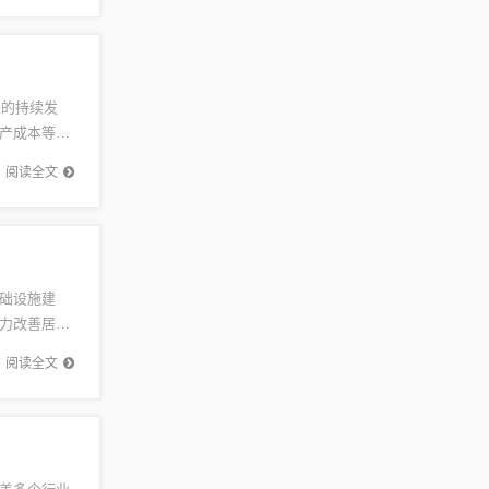
业的持续发
产成本等因
助读者...
阅读全文
础设施建
力改善居住
善的双赢局
阅读全文