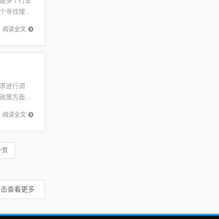
盖多个行业
个寻找理想
求职者可
阅读全文
求进行调
政策方面，
的特点。随
阅读全文
一页
点击查看更多