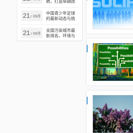
聘，打造卓越团
队的核心力量
中国青少年足球
21
09月
/
的最新动态与挑
战
全国污染城市最
21
09月
/
新排名，环境与
健康警钟长鸣的
严峻现实