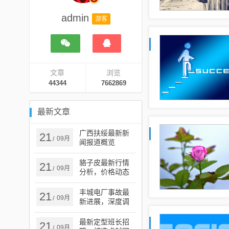
admin
游客
文章
浏览
44344
7662869
最新文章
广西扶绥最新新
21
09月
/
闻报道概览
貉子皮最新行情
21
09月
/
分析，价格动态
与市场趋势探讨
丰城电厂事故最
21
09月
/
新进展，深度调
查及后续处理措
施更新
最新定型班长招
21
09月
/