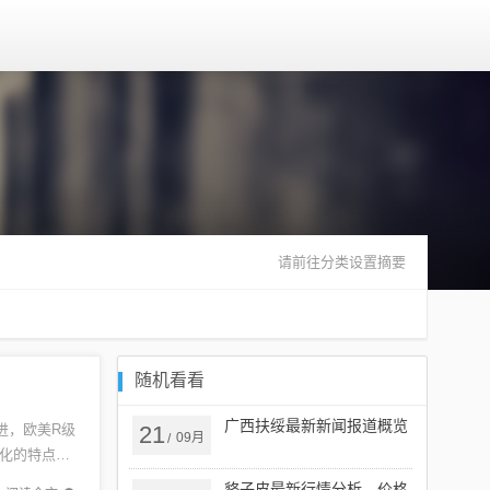
请前往分类设置摘要
随机看看
广西扶绥最新新闻报道概览
进，欧美R级
21
09月
/
化的特点、
本文也...
貉子皮最新行情分析，价格