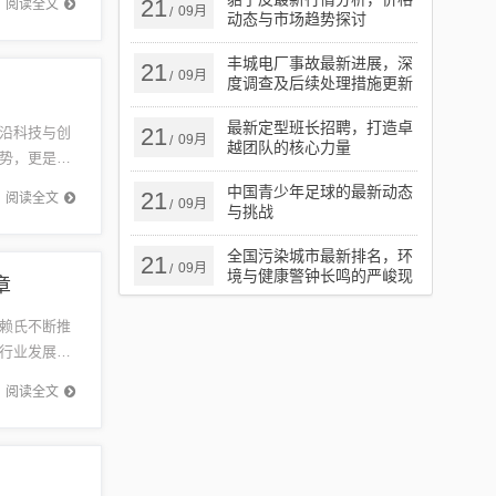
21
阅读全文
09月
/
动态与市场趋势探讨
丰城电厂事故最新进展，深
21
09月
/
度调查及后续处理措施更新
最新定型班长招聘，打造卓
21
沿科技与创
09月
/
越团队的核心力量
势，更是驱
的变革，
中国青少年足球的最新动态
21
阅读全文
09月
/
与挑战
全国污染城市最新排名，环
21
09月
/
境与健康警钟长鸣的严峻现
章
实
赖氏不断推
行业发展注
美好的明
阅读全文