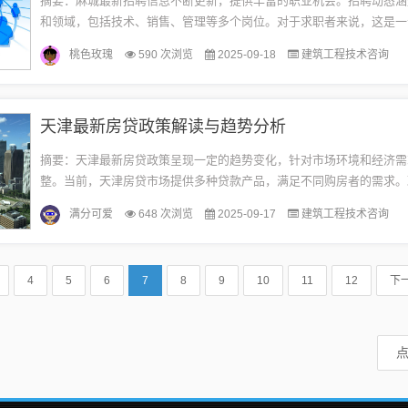
摘要：麻城最新招聘信息不断更新，提供丰富的职业机会。招聘动态涵
和领域，包括技术、销售、管理等多个岗位。对于求职者来说，这是一
工作的好时机。职业机会展望显示麻城经济发展迅速，就业前景广阔。
桃色玫瑰
590 次浏览
2025-09-18
建筑工程技术咨询
以...
天津最新房贷政策解读与趋势分析
摘要：天津最新房贷政策呈现一定的趋势变化，针对市场环境和经济需
整。当前，天津房贷市场提供多种贷款产品，满足不同购房者的需求。
对于利率、贷款额度及贷款条件等有所调整，展现出更加灵活和多元化
满分可爱
648 次浏览
2025-09-17
建筑工程技术咨询
着...
4
5
6
7
8
9
10
11
12
下