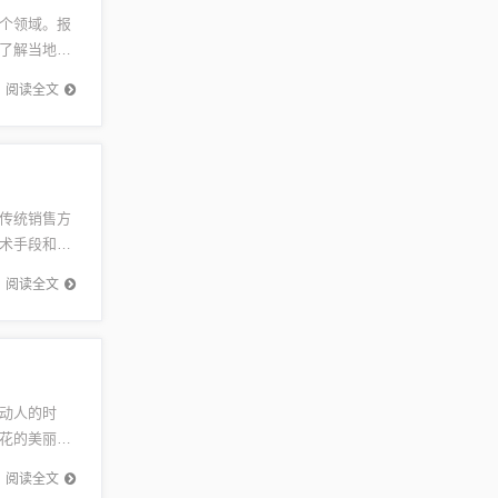
个领域。报
了解当地最
经济发展
阅读全文
传统销售方
术手段和策
商业价
阅读全文
动人的时
花的美丽相
花绽放的绚
阅读全文